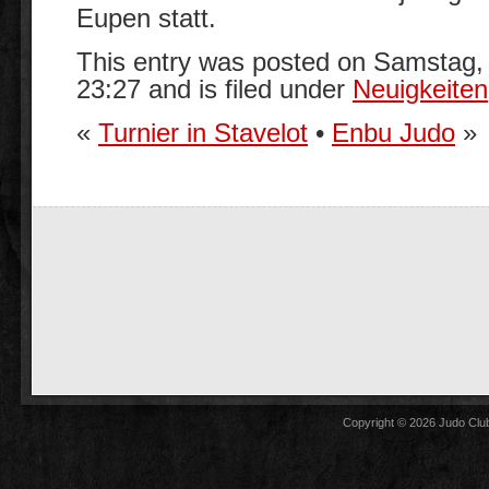
Eupen statt.
This entry was posted on Samstag, 
23:27 and is filed under
Neuigkeiten
«
Turnier in Stavelot
•
Enbu Judo
»
Copyright © 2026
Judo Club